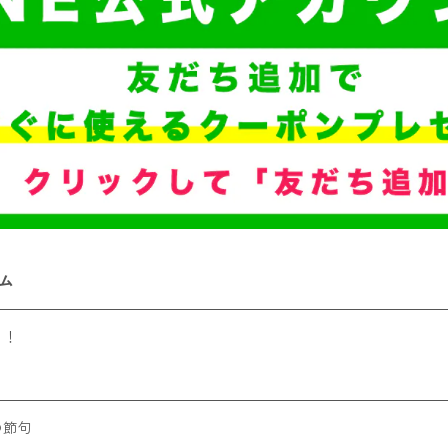
ム
う！
の節句