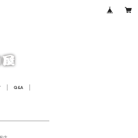
T
Q&A
服店