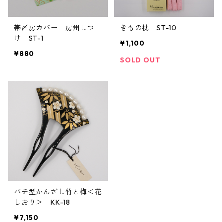
帯〆房カバー 房州しつ
きもの枕 ST-10
け ST-1
¥1,100
¥880
SOLD OUT
バチ型かんざし竹と梅＜花
しおり＞ KK-18
¥7,150