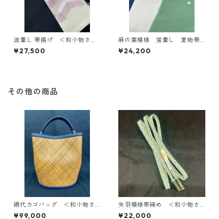
波暈し 帯揚げ ＜和小物さく
麻の葉模様 蛍暈し 夏物帯
ら＞ SOA-81
揚げ ＜和小物さくら＞ SO
¥27,500
¥24,200
A-94（W・G・DB）
その他の商品
網代カゴバッグ ＜和小物さ
矢羽模様帯締め ＜和小物さ
くら＞ SKB-7
くら＞ SOJ-75
¥99,000
¥22,000