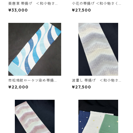
葵唐草 帯揚げ ＜和小物さく
小花の帯揚げ ＜和小物さくら
ら＞ SOA-89
＞ SOA-73
¥33,000
¥27,500
市松地紋ローケツ染め帯揚
波暈し 帯揚げ ＜和小物さく
げ ＜和小物さくら＞ SOA-
ら＞ SOA-80
¥22,000
¥27,500
55