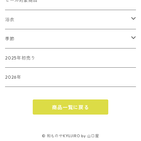
バッグ
かんざし
セール対象商品
ショール（準備中）
その他
浴衣
和小物SACRA
傘
藤井絞
季節
長板染
春
2025年初売り
夏
2026年
秋
商品一覧に戻る
ハロウィン
冬
クリスマス
© 和ものやKYUJIRO by 山口屋