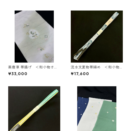
葵唐草 帯揚げ ＜和小物さく
流水文夏物帯締め ＜和小物
ら＞ SOA-89
さくら＞ SOJ-69
¥33,000
¥17,600