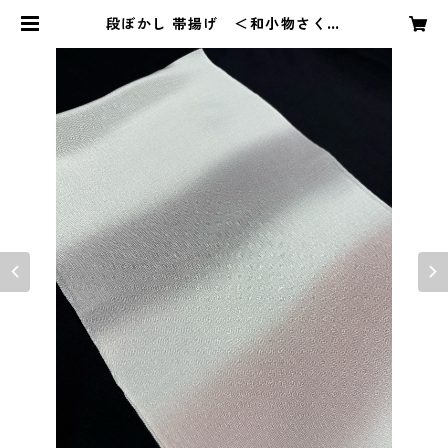
段ぼかし 帯揚げ ＜和小物さくら
＞ SOA-88 | 和ものやKYUJIRO b
y 山口屋