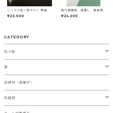
レース小桜二色ボカシ 帯締
麻の葉模様 蛍暈し 夏物帯
め ＜和小物さくら＞ SOJ-
揚げ ＜和小物さくら＞ SO
¥22,000
¥24,200
94
A-94（W・G・DB）
CATEGORY
和小物
帯締め
帯
フォーマル
帯揚げ
染名古屋帯
長襦袢（準備中）
カジュアル
フォーマル
草履
織名古屋帯
和雑貨
カジュアル