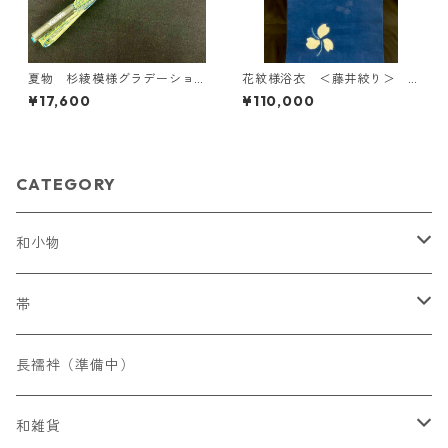
夏物 杉綾模様グラデーショ
花紋様浴衣 ＜藤井絞り＞ Y
ン帯締め ＜和小物さくら
F-12
¥17,600
¥110,000
＞ SOJ-100
CATEGORY
和小物
帯締め
帯
フォーマル
帯揚げ
染名古屋帯
長襦袢（準備中）
カジュアル
フォーマル
草履
織名古屋帯
和雑貨