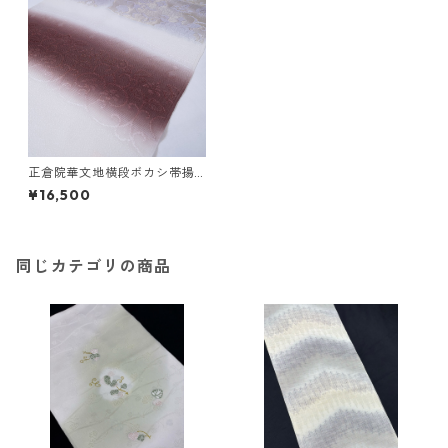
正倉院華文地横段ボカシ帯揚
げ＜和小物さくら＞ SOA-20
¥16,500
同じカテゴリの商品