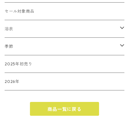
カジュアル
バッグ
かんざし
セール対象商品
ショール（準備中）
その他
浴衣
和小物SACRA
傘
藤井絞
季節
長板染
春
2025年初売り
夏
2026年
秋
商品一覧に戻る
ハロウィン
冬