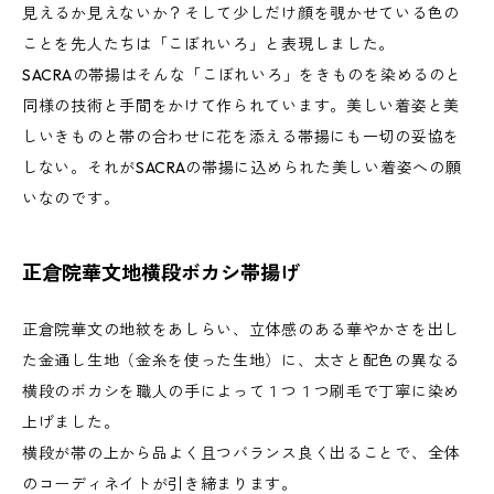
見えるか見えないか？そして少しだけ顔を覗かせている色の
ことを先人たちは「こぼれいろ」と表現しました。
SACRAの帯揚はそんな「こぼれいろ」をきものを染めるのと
同様の技術と手間をかけて作られています。美しい着姿と美
しいきものと帯の合わせに花を添える帯揚にも一切の妥協を
しない。それがSACRAの帯揚に込められた美しい着姿への願
いなのです。
正倉院華文地横段ボカシ帯揚げ
正倉院華文の地紋をあしらい、立体感のある華やかさを出し
た金通し生地（金糸を使った生地）に、太さと配色の異なる
横段のボカシを職人の手によって１つ１つ刷毛で丁寧に染め
上げました。
横段が帯の上から品よく且つバランス良く出ることで、全体
のコーディネイトが引き締まります。