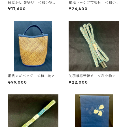
段ぼかし 帯揚げ ＜和小物さ
紬地ローケツ市松柄 ＜和小
くら＞ SOA-88
物さくら＞ SOA-68
¥17,600
¥26,400
網代カゴバッグ ＜和小物さ
矢羽模様帯締め ＜和小物さ
くら＞ SKB-7
くら＞ SOJ-75
¥99,000
¥22,000