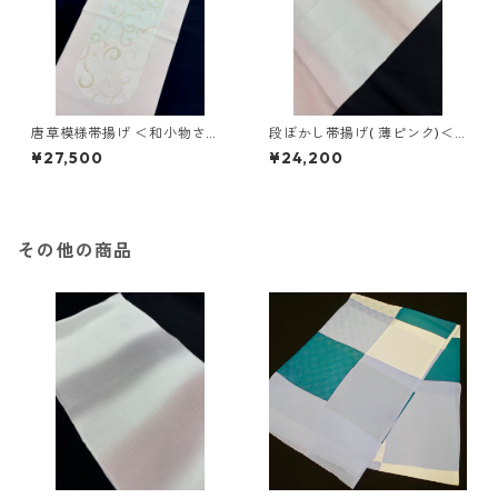
唐草模様帯揚げ ＜和小物さく
段ぼかし帯揚げ( 薄ピンク)＜
ら＞ SOA-76
和小物さくら＞ SOA-78
¥27,500
¥24,200
その他の商品