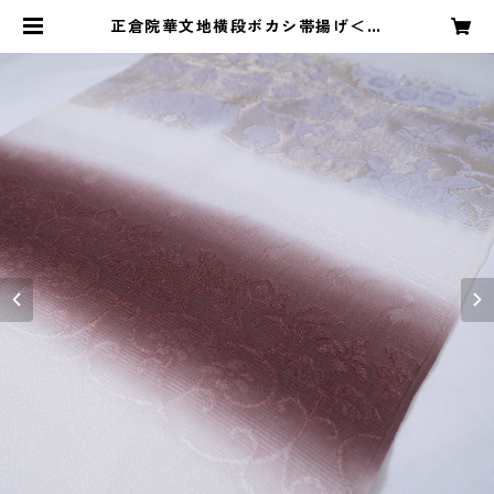
正倉院華文地横段ボカシ帯揚げ＜和
小物さくら＞ SOA-20 | 和ものや
KYUJIRO by 山口屋