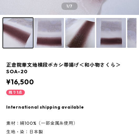
1
/7
正倉院華文地横段ボカシ帯揚げ＜和小物さくら＞
SOA-20
¥16,500
残り1点
International shipping available
素材：絹100%（一部金属糸使用）
生地・染：日本製