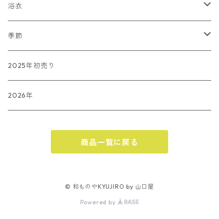
ショール（準備中）
その他
浴衣
和小物SACRA
傘
藤井絞
季節
長板染
春
2025年初売り
夏
2026年
秋
商品一覧に戻る
ハロウィン
冬
クリスマス
© 和ものやKYUJIRO by 山口屋
Powered by
お正月