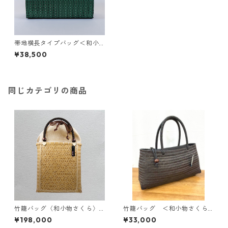
帯地横長タイプバッグ＜和小
物さくら＞ SBA-18
¥38,500
同じカテゴリの商品
竹籠バッグ〈和小物さくら〉S
竹籠バッグ ＜和小物さくら
KB-6
＞ SKB-11
¥198,000
¥33,000