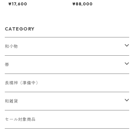
くら＞ SOA-88
F-10
¥17,600
¥88,000
CATEGORY
和小物
帯締め
帯
フォーマル
帯揚げ
染名古屋帯
長襦袢（準備中）
カジュアル
フォーマル
草履
織名古屋帯
和雑貨
カジュアル
バッグ
かんざし
セール対象商品