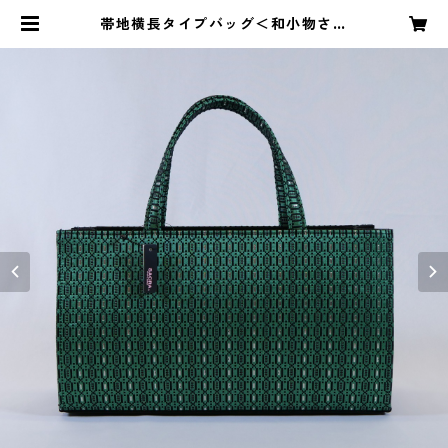
帯地横長タイプバッグ＜和小物さく
ら＞ SBA-18 | 和ものやKYUJIRO
by 山口屋