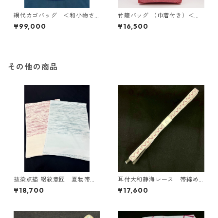
網代カゴバッグ ＜和小物さ
竹籠バッグ （巾着付き）＜和
くら＞ SKB-7
小物さくら＞SKB-1
¥99,000
¥16,500
その他の商品
抜染点描 絽紋意匠 夏物帯揚
耳付大和静海レース 帯締め
げ ＜和小物さくら＞ SOA-
(ピンク) ＜和小物さくら＞
¥18,700
¥17,600
90（G・R ）
SOJ-102