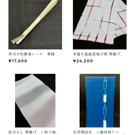
耳付大和静海レース 帯締
手描き風縦長格子柄 帯揚げ
め ＜和小物さくら＞ SOJ-8
＜和小物さくら＞ SOA-71
¥17,600
¥24,200
6
段ぼかし 帯揚げ ＜和小物さ
矢羽柄浴衣 ＜藤井絞り＞ Y