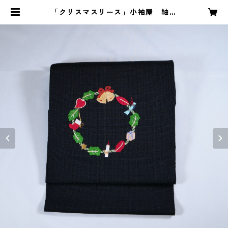
「クリスマスリース」小袖屋 紬地
微塵紅梅織アップリケ名古屋帯 N
O-2 | 和ものやKYUJIRO by 山口屋