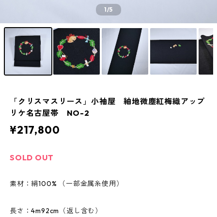
1
/5
「クリスマスリース」小袖屋 紬地微塵紅梅織アップ
リケ名古屋帯 NO-2
¥217,800
SOLD OUT
素材：絹100% （一部金属糸使用）
長さ：4m92cm（返し含む）