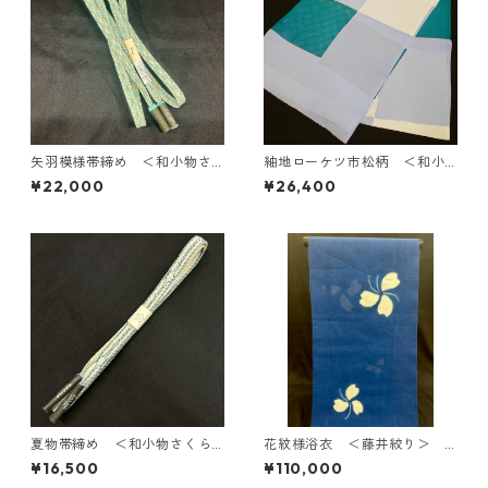
矢羽模様帯締め ＜和小物さ
紬地ローケツ市松柄 ＜和小
くら＞ SOJ-75
物さくら＞ SOA-68
¥22,000
¥26,400
夏物帯締め ＜和小物さくら
花紋様浴衣 ＜藤井絞り＞ Y
＞ SOJ-57
F-12
¥16,500
¥110,000