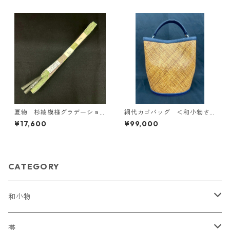
夏物 杉綾模様グラデーショ
網代カゴバッグ ＜和小物さ
ン帯締め ＜和小物さくら
くら＞ SKB-7
¥17,600
¥99,000
＞ SOJ-101
CATEGORY
和小物
帯締め
帯