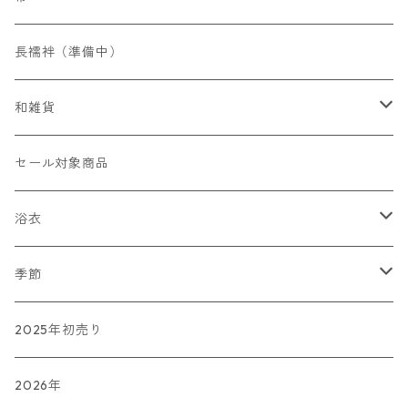
フォーマル
帯揚げ
染名古屋帯
長襦袢（準備中）
カジュアル
フォーマル
草履
織名古屋帯
和雑貨
カジュアル
バッグ
かんざし
セール対象商品
ショール（準備中）
その他
浴衣
和小物SACRA
傘
藤井絞
季節
長板染
春
2025年初売り
夏
2026年