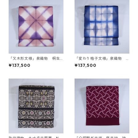
「又木形文様」泉織物 桐生
「変わり格子文様」泉織物
織板締め紬地名古屋帯 NO-5
桐生織板締め紬地名古屋帯 N
¥137,500
¥137,500
O-6