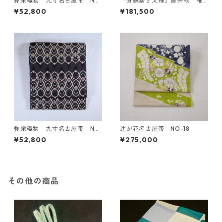
弥栄織物 九寸名古屋帯 NO
「分銅繋ぎ文様」藤井絞 紬
-10
地縫い締め絞り名古屋帯 NO
¥52,800
¥181,500
-3
弥栄織物 九寸名古屋帯 NO
辻が花名古屋帯 NO-18
-13
¥52,800
¥275,000
その他の商品