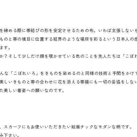
を締める際に帯結びの形を安定させるための布。いわば主張しない
ものと帯の境目に位置する結界のような場所を彩るという日本人の
ます。
か？そして少しだけ顔を覗かせている色のことを先人たちは「こぼ
はそんな「こぼれいろ」をきものを染めるのと同様の技術と手間をかけ
美しいきものと帯の合わせに花を添える帯揚にも一切の妥協をしない。
た美しい着姿への願いなのです。
、スカーフにもお使いいただきたい絵画チックなモダンな柄です。
み下さい。