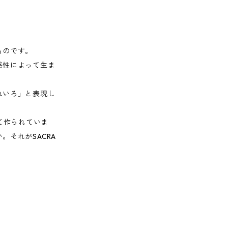
ものです。
感性によって生ま
れいろ」と表現し
て作られていま
それがSACRA