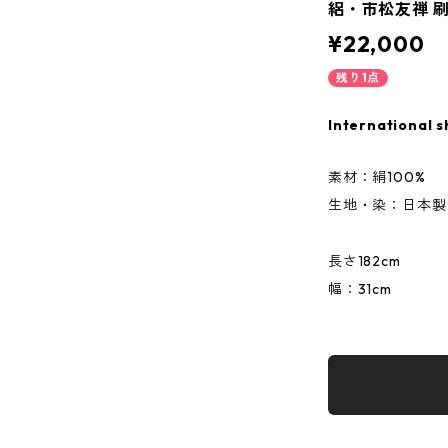
絽・市松友禅 
¥22,000
残り1点
International s
素材：絹100%
生地・染：日本製
長さ182cm
幅：31cm