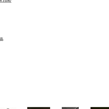
an.com/
品