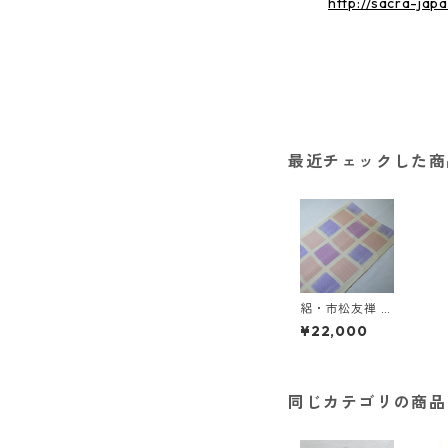
http://sacra-jap
最近チェックした商
絽・市松友禅 刷
け目帯揚〈和小
¥22,000
物さくら〉 SO
A-30
同じカテゴリの商品