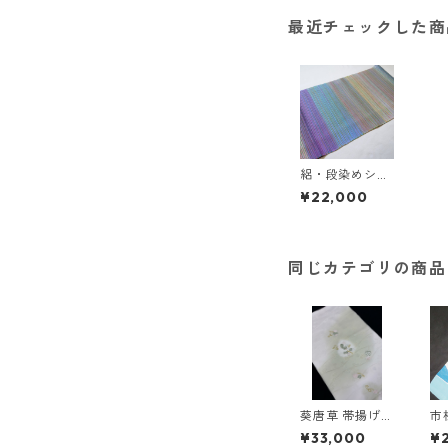
最近チェックした商
絽・段染めシケ
引き帯揚 （青
¥22,000
紫）＜和小物さ
くら＞ SA-34
同じカテゴリの商品
葵唐草 帯揚げ
市
＜和小物さくら
ツ
¥33,000
¥
＞ SOA-89
＜