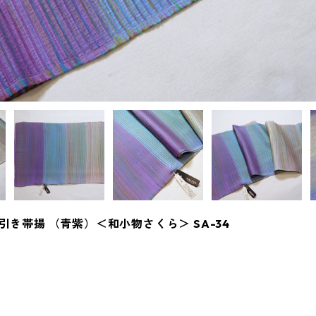
き帯揚 （青紫）＜和小物さくら＞ SA-34