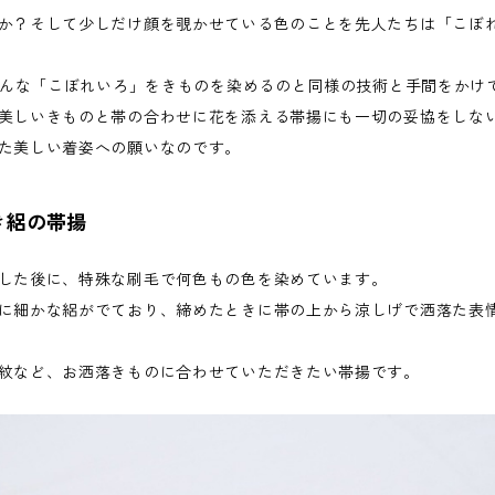
か？そして少しだけ顔を覗かせている色のことを先人たちは「こぼ
はそんな「こぼれいろ」をきものを染めるのと同様の技術と手間をかけ
美しいきものと帯の合わせに花を添える帯揚にも一切の妥協をしない。
た美しい着姿への願いなのです。
き絽の帯揚
した後に、特殊な刷毛で何色もの色を染めています。
に細かな絽がでており、締めたときに帯の上から涼しげで洒落た表
紋など、お洒落きものに合わせていただきたい帯揚です。