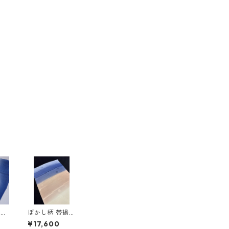
水玉
ぼかし柄 帯揚
＜和
げ ＜和小物さ
¥17,600
＞
くら＞ SOA-8