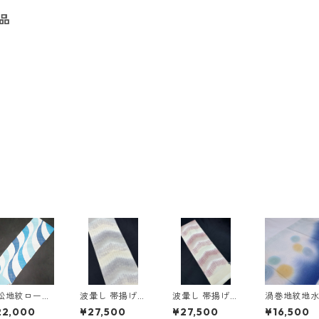
品
松地紋ローケ
波暈し 帯揚げ
波暈し 帯揚げ
渦巻地紋地
染め帯揚げ
＜和小物さくら
＜和小物さくら
模様帯揚げ
22,000
¥27,500
¥27,500
¥16,500
和小物さくら
＞ SOA-80
＞ SOA-81
小物さくら