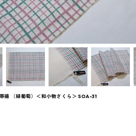
揚 （緑葡萄）＜和小物さくら＞ SOA-31