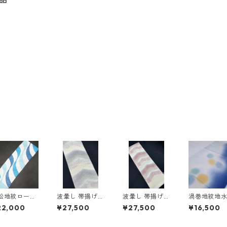
松地紋ローケ
波暈し 帯揚げ
波暈し 帯揚げ
渦巻地紋地
染め帯揚げ
＜和小物さくら
＜和小物さくら
模様帯揚げ
22,000
¥27,500
¥27,500
¥16,500
和小物さくら
＞ SOA-80
＞ SOA-81
小物さくら
SOA-55
SOA-12