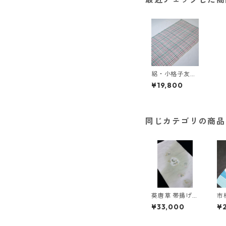
絽・小格子友禅
帯揚 （緑葡萄）
¥19,800
＜和小物さくら
＞ SOA-31
同じカテゴリの商品
葵唐草 帯揚げ
市
＜和小物さくら
ツ
¥33,000
¥
＞ SOA-89
＜
＞ 