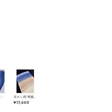
水玉
ぼかし柄 帯揚
＜和
げ ＜和小物さ
¥17,600
＞
くら＞ SOA-8
6