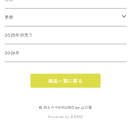
和小物SACRA
傘
藤井絞
季節
長板染
春
2025年初売り
夏
2026年
秋
商品一覧に戻る
ハロウィン
冬
クリスマス
© 和ものやKYUJIRO by 山口屋
Powered by
お正月