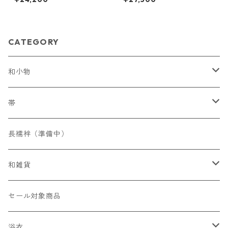
CATEGORY
和小物
帯締め
帯
フォーマル
帯揚げ
染名古屋帯
長襦袢（準備中）
カジュアル
フォーマル
草履
織名古屋帯
和雑貨
カジュアル
バッグ
かんざし
セール対象商品
ショール（準備中）
その他
浴衣