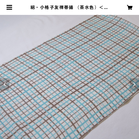
絽・小格子友禅帯揚 （茶水色）＜和
小物さくら＞ SOA-33 | 和ものやK
YUJIRO by 山口屋