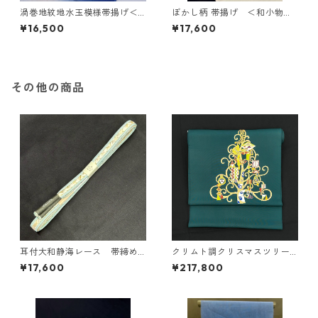
渦巻地紋地水玉模様帯揚げ＜
ぼかし柄 帯揚げ ＜和小物さ
和小物さくら＞ SOA-12
くら＞ SOA-86
¥16,500
¥17,600
その他の商品
耳付大和静海レース 帯締め
クリムト調クリスマスツリー
(水色) ＜和小物さくら＞ S
塩瀬名古屋帯
¥17,600
¥217,800
OJ-88