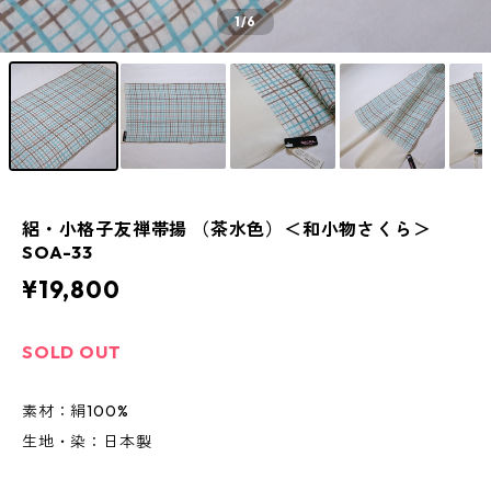
1
/6
絽・小格子友禅帯揚 （茶水色）＜和小物さくら＞
SOA-33
¥19,800
SOLD OUT
素材：絹100%
生地・染：日本製