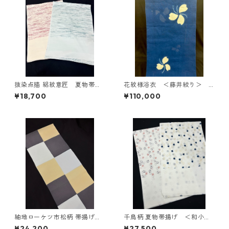
抜染点描 絽紋意匠 夏物帯揚
花紋様浴衣 ＜藤井絞り＞ Y
げ ＜和小物さくら＞ SOA-
F-12
¥18,700
¥110,000
90（G・R ）
紬地ローケツ市松柄 帯揚げ
千鳥柄 夏物帯揚げ ＜和小物
＜和小物さくら＞ SOA-84
さくら＞ SOA-91（DB・P ）
¥24,200
¥27,500