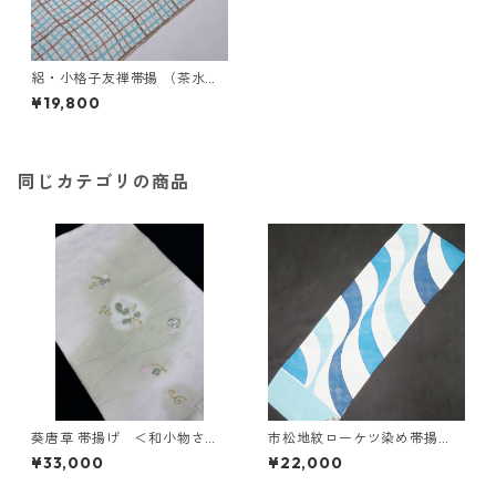
絽・小格子友禅帯揚 （茶水
色）＜和小物さくら＞ SOA-3
¥19,800
3
同じカテゴリの商品
葵唐草 帯揚げ ＜和小物さく
市松地紋ローケツ染め帯揚
ら＞ SOA-89
げ ＜和小物さくら＞ SOA-
¥33,000
¥22,000
55