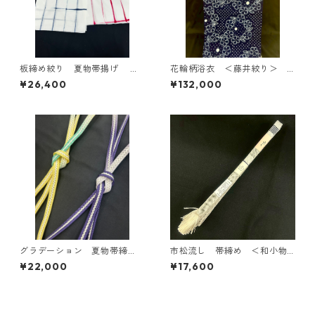
板締め絞り 夏物帯揚げ ＜
花輪柄浴衣 ＜藤井絞り＞ Y
和小物さくら＞ SOA-93（D
F-9
¥26,400
¥132,000
B・R ）
グラデーション 夏物帯締
市松流し 帯締め ＜和小物
め ＜和小物さくら＞ SOJ-1
さくら＞ SOJ-103
¥22,000
¥17,600
08（PU・Y）