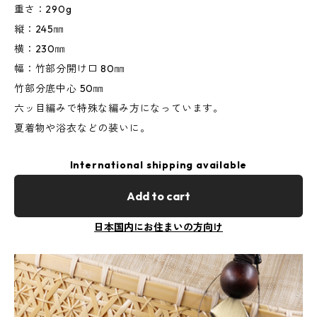
重さ：290g
縦：245㎜
横：230㎜
幅：竹部分開け口 80㎜
竹部分底中心 50㎜
六ッ目編みで特殊な編み方になっています。
夏着物や浴衣などの装いに。
International shipping available
Add to cart
日本国内にお住まいの方向け