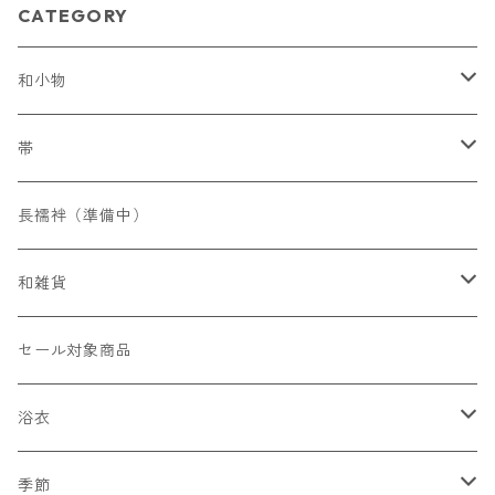
CATEGORY
和小物
帯締め
帯
フォーマル
帯揚げ
染名古屋帯
長襦袢（準備中）
カジュアル
フォーマル
草履
織名古屋帯
和雑貨
カジュアル
バッグ
かんざし
セール対象商品
ショール（準備中）
その他
浴衣
和小物SACRA
傘
藤井絞
季節