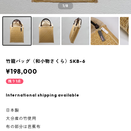
1
/8
竹籠バッグ〈和小物さくら〉SKB-6
¥198,000
残り1点
International shipping available
日本製
大分産の竹使用
布の部分は芭蕉布