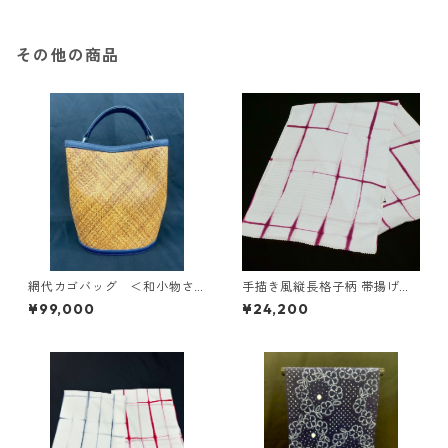
その他の商品
網代カゴバッグ ＜和小物さ
手描き風縦長格子柄 帯揚げ
くら＞ SKB-7
＜和小物さくら＞ SOA-71
¥99,000
¥24,200