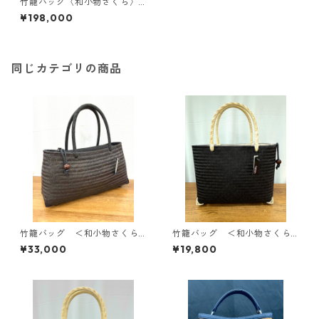
竹籠バッグ〈和小物さくら〉S
KB-6
¥198,000
同じカテゴリの商品
竹籠バッグ ＜和小物さくら
竹籠バッグ ＜和小物さくら
＞ SKB-11
＞ SKB-10
¥33,000
¥19,800