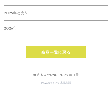
長板染
春
2025年初売り
夏
2026年
秋
商品一覧に戻る
ハロウィン
冬
クリスマス
© 和ものやKYUJIRO by 山口屋
Powered by
お正月