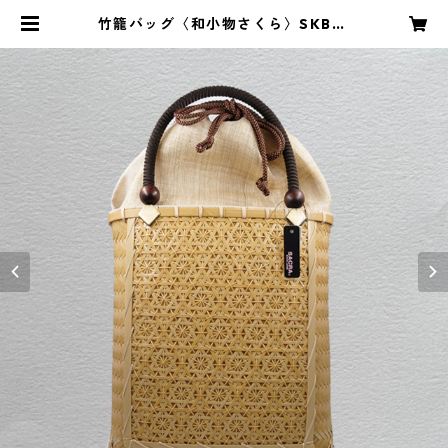
竹籠バッグ〈和小物さくら〉SKB-6
| 和ものやKYUJIRO by 山口屋