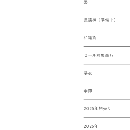
帯締め
帯
フォーマル
帯揚げ
染名古屋帯
長襦袢（準備中）
カジュアル
フォーマル
草履
織名古屋帯
和雑貨
カジュアル
バッグ
かんざし
セール対象商品
ショール（準備中）
その他
浴衣
和小物SACRA
傘
藤井絞
季節
長板染
春
2025年初売り
夏
2026年