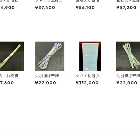
衣・夏用綿入
グリップ草履
真綿入り草履
真綿入り草
草履〈和小物
＜和小物さくら
＜和小物さくら
＜和小物さ
64,900
¥37,400
¥56,100
¥57,200
くら〉 SZO
＞ SZO-16
＞ SZO-19
＞ SZO-18
物 杉綾模様
矢羽模様帯締
ツバメ柄浴衣
矢羽模様帯
ラデーション
め ＜和小物さ
＜藤井絞り＞
め ＜和小
7,600
¥22,000
¥132,000
¥22,000
締め ＜和小
くら＞ SOJ-7
YF-11
くら＞ SOJ
さくら＞ SO
4
5
101