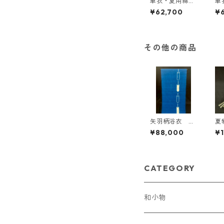
単衣・夏用綿入
単
り草履・唐草模
り
¥62,700
¥
様花緒〈和小物
さ
さくら〉 SZO
-8
-7
その他の商品
矢羽柄浴衣 ＜
夏
藤井絞り＞ YF
グ
¥88,000
¥1
-10
帯
物
J-
CATEGORY
和小物