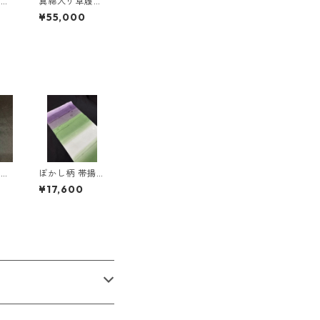
履
真綿入り草履
くら
＜和小物さくら
¥55,000
＞ SZO-17
締
ぼかし柄 帯揚
物さ
げ ＜和小物さ
¥17,600
-7
くら＞ SOA-8
5