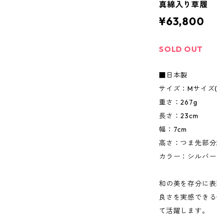
真綿入り草履 
¥63,800
SOLD OUT
■日本製
サイズ：Mサイズ(約
重さ：267g
長さ：23cm
幅：7cm
高さ：つま先部分2
カラー：シルバー
和の美を存分に表
良さを実感できる
て活躍します。